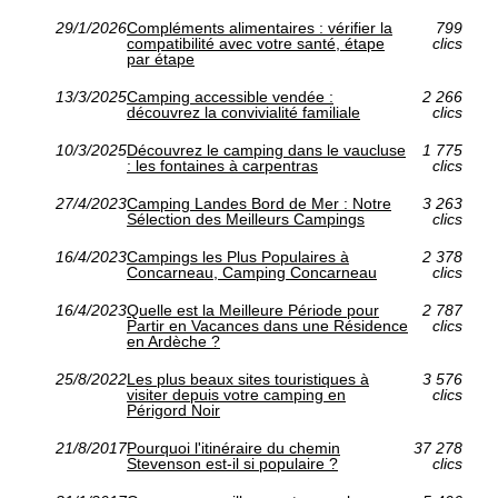
29/1/2026
Compléments alimentaires : vérifier la
799
compatibilité avec votre santé, étape
clics
par étape
13/3/2025
Camping accessible vendée :
2 266
découvrez la convivialité familiale
clics
10/3/2025
Découvrez le camping dans le vaucluse
1 775
: les fontaines à carpentras
clics
27/4/2023
Camping Landes Bord de Mer : Notre
3 263
Sélection des Meilleurs Campings
clics
16/4/2023
Campings les Plus Populaires à
2 378
Concarneau, Camping Concarneau
clics
16/4/2023
Quelle est la Meilleure Période pour
2 787
Partir en Vacances dans une Résidence
clics
en Ardèche ?
25/8/2022
Les plus beaux sites touristiques à
3 576
visiter depuis votre camping en
clics
Périgord Noir
21/8/2017
Pourquoi l'itinéraire du chemin
37 278
Stevenson est-il si populaire ?
clics