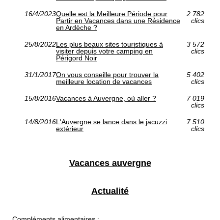
16/4/2023
Quelle est la Meilleure Période pour
2 782
Partir en Vacances dans une Résidence
clics
en Ardèche ?
25/8/2022
Les plus beaux sites touristiques à
3 572
visiter depuis votre camping en
clics
Périgord Noir
31/1/2017
On vous conseille pour trouver la
5 402
meilleure location de vacances
clics
15/8/2016
Vacances à Auvergne, où aller ?
7 019
clics
14/8/2016
L'Auvergne se lance dans le jacuzzi
7 510
extérieur
clics
Vacances auvergne
Actualité
Compléments alimentaires :...