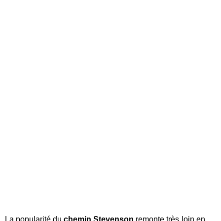
La popularité du
chemin Stevenson
remonte très loin en