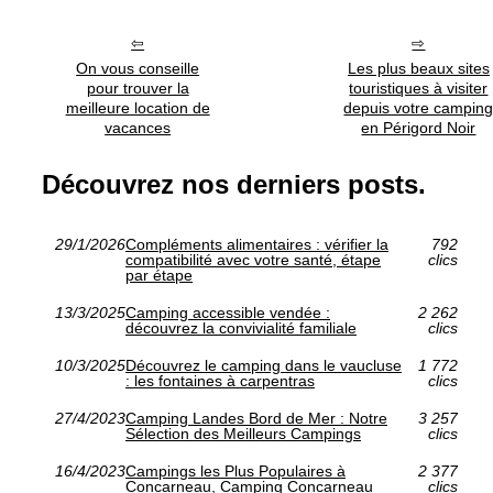
On vous conseille
Les plus beaux sites
pour trouver la
touristiques à visiter
meilleure location de
depuis votre campin
vacances
en Périgord Noir
Découvrez nos derniers posts.
29/1/2026
Compléments alimentaires : vérifier la
792
compatibilité avec votre santé, étape
clics
par étape
13/3/2025
Camping accessible vendée :
2 262
découvrez la convivialité familiale
clics
10/3/2025
Découvrez le camping dans le vaucluse
1 772
: les fontaines à carpentras
clics
27/4/2023
Camping Landes Bord de Mer : Notre
3 257
Sélection des Meilleurs Campings
clics
16/4/2023
Campings les Plus Populaires à
2 377
Concarneau, Camping Concarneau
clics