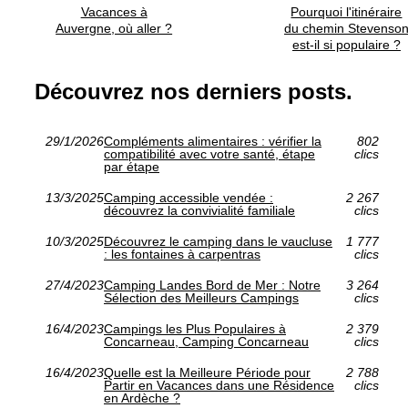
Vacances à
Pourquoi l'itinéraire
Auvergne, où aller ?
du chemin Stevenso
est-il si populaire ?
Découvrez nos derniers posts.
29/1/2026
Compléments alimentaires : vérifier la
802
compatibilité avec votre santé, étape
clics
par étape
13/3/2025
Camping accessible vendée :
2 267
découvrez la convivialité familiale
clics
10/3/2025
Découvrez le camping dans le vaucluse
1 777
: les fontaines à carpentras
clics
27/4/2023
Camping Landes Bord de Mer : Notre
3 264
Sélection des Meilleurs Campings
clics
16/4/2023
Campings les Plus Populaires à
2 379
Concarneau, Camping Concarneau
clics
16/4/2023
Quelle est la Meilleure Période pour
2 788
Partir en Vacances dans une Résidence
clics
en Ardèche ?