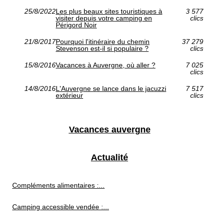
25/8/2022
Les plus beaux sites touristiques à
3 577
visiter depuis votre camping en
clics
Périgord Noir
21/8/2017
Pourquoi l'itinéraire du chemin
37 279
Stevenson est-il si populaire ?
clics
15/8/2016
Vacances à Auvergne, où aller ?
7 025
clics
14/8/2016
L'Auvergne se lance dans le jacuzzi
7 517
extérieur
clics
Vacances auvergne
Actualité
Compléments alimentaires :...
Camping accessible vendée :...