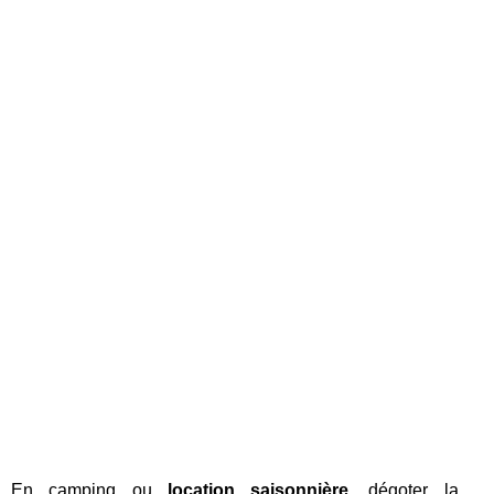
En camping ou
location saisonnière
, dégoter la