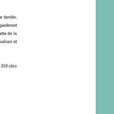
 famille.
 garderont
rtie de la
valises et
 319 clics