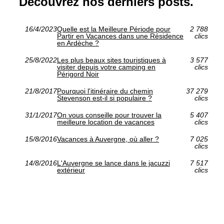
Découvrez nos derniers posts.
16/4/2023
Quelle est la Meilleure Période pour
2 788
Partir en Vacances dans une Résidence
clics
en Ardèche ?
25/8/2022
Les plus beaux sites touristiques à
3 577
visiter depuis votre camping en
clics
Périgord Noir
21/8/2017
Pourquoi l'itinéraire du chemin
37 279
Stevenson est-il si populaire ?
clics
31/1/2017
On vous conseille pour trouver la
5 407
meilleure location de vacances
clics
15/8/2016
Vacances à Auvergne, où aller ?
7 025
clics
14/8/2016
L'Auvergne se lance dans le jacuzzi
7 517
extérieur
clics